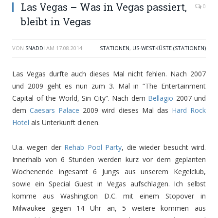
Las Vegas – Was in Vegas passiert,
0
bleibt in Vegas
VON
SNADDI
AM
17.08.2014
STATIONEN
,
US-WESTKÜSTE (STATIONEN)
Las Vegas durfte auch dieses Mal nicht fehlen. Nach 2007
und 2009 geht es nun zum 3. Mal in “The Entertainment
Capital of the World, Sin City”. Nach dem
Bellagio
2007 und
dem
Caesars Palace
2009 wird dieses Mal das
Hard Rock
Hotel
als Unterkunft dienen.
U.a. wegen der
Rehab Pool Party
, die wieder besucht wird.
Innerhalb von 6 Stunden werden kurz vor dem geplanten
Wochenende ingesamt 6 Jungs aus unserem Kegelclub,
sowie ein Special Guest in Vegas aufschlagen. Ich selbst
komme aus Washington D.C. mit einem Stopover in
Milwaukee gegen 14 Uhr an, 5 weitere kommen aus