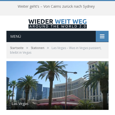
Weiter geht’s – Von Cairns zurück nach Sydney
MENÜ
»
»
Startseite
Stationen
Las Vegas – Was in Vegas passiert,
bleibt in Vegas
Las Vegas