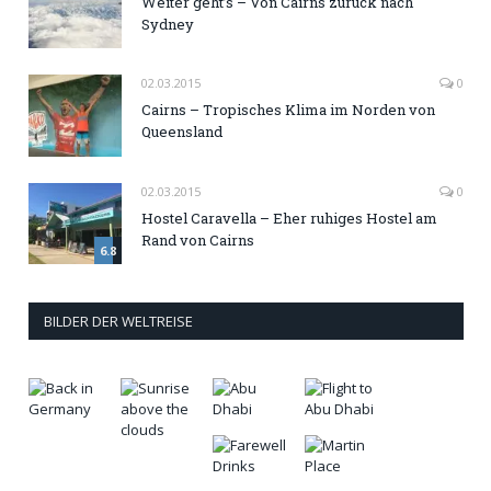
Weiter geht’s – Von Cairns zurück nach
Sydney
02.03.2015
0
Cairns – Tropisches Klima im Norden von
Queensland
02.03.2015
0
Hostel Caravella – Eher ruhiges Hostel am
Rand von Cairns
6.8
BILDER DER WELTREISE