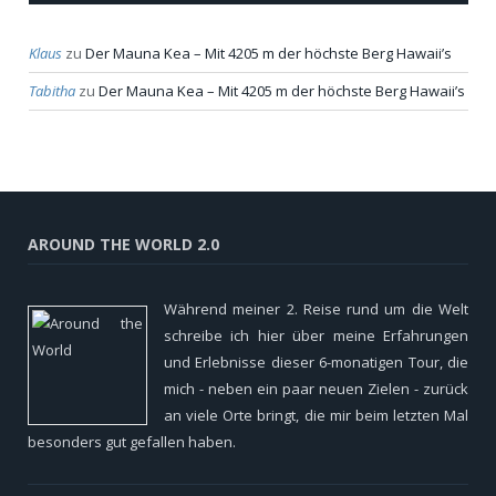
Klaus
zu
Der Mauna Kea – Mit 4205 m der höchste Berg Hawaii’s
Tabitha
zu
Der Mauna Kea – Mit 4205 m der höchste Berg Hawaii’s
AROUND THE WORLD 2.0
Während meiner 2. Reise rund um die Welt
schreibe ich hier über meine Erfahrungen
und Erlebnisse dieser 6-monatigen Tour, die
mich - neben ein paar neuen Zielen - zurück
an viele Orte bringt, die mir beim letzten Mal
besonders gut gefallen haben.