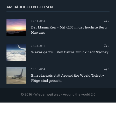
AM HÄUFIGSTEN GELESEN
09.11.2014
2
Der Mauna Kea – Mit 4205 m der höchste Berg
Hawaii’s
02.03.2015
0
Weiter geht’s – Von Cairns zurück nach Sydney
13.06.2014
0
Einzeltickets statt Around the World Ticket –
Flüge sind gebucht
© 2016 - Wieder weit weg - Around the world 2.0
Startseite
Datenschutz
Impressum