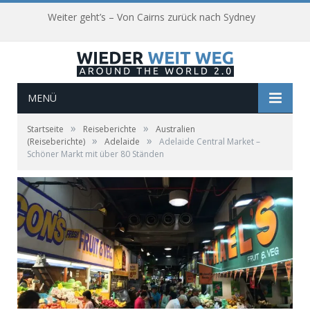
Weiter geht’s – Von Cairns zurück nach Sydney
MENÜ
»
»
Startseite
Reiseberichte
Australien
»
»
(Reiseberichte)
Adelaide
Adelaide Central Market –
Schöner Markt mit über 80 Ständen