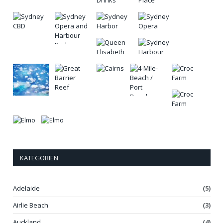
KATEGORIEN
Adelaide
(5)
Airlie Beach
(3)
Auckland
(4)