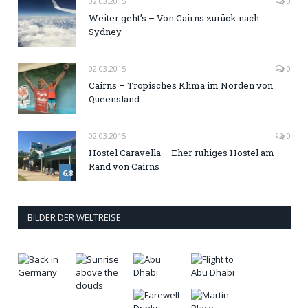
02.03.2015
0
Weiter geht’s – Von Cairns zurück nach
Sydney
02.03.2015
0
Cairns – Tropisches Klima im Norden von
Queensland
02.03.2015
0
Hostel Caravella – Eher ruhiges Hostel am
Rand von Cairns
6.8
BILDER DER WELTREISE