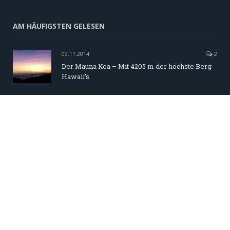
AM HÄUFIGSTEN GELESEN
09.11.2014
2
Der Mauna Kea – Mit 4205 m der höchste Berg
Hawaii’s
02.03.2015
0
Weiter geht’s – Von Cairns zurück nach Sydney
13.06.2014
0
Einzeltickets statt Around the World Ticket –
Flüge sind gebucht
© 2016 - Wieder weit weg - Around the world 2.0
Startseite
Datenschutz
Impressum