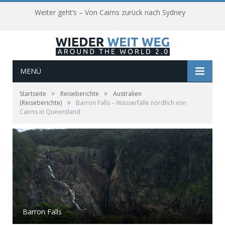
Weiter geht’s – Von Cairns zurück nach Sydney
MENÜ
»
»
Startseite
Reiseberichte
Australien
»
(Reiseberichte)
Barron Falls – Wasserfälle nördlich von
Cairns in Queensland
Barron Falls