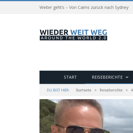
Weiter geht’s – Von Cairns zurück nach Sydney
START
REISEBERICHTE
»
»
DU BIST HIER:
Startseite
Reiseberichte
A