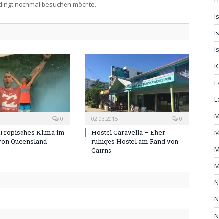
bedingt nochmal besuchen möchte.
I
I
I
K
L
L
M
0
02.03.2015
0
M
 Tropisches Klima im
Hostel Caravella – Eher
von Queensland
ruhiges Hostel am Rand von
M
Cairns
M
N
N
N