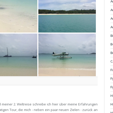
A
A
A
A
B
B
B
C
F
F
F
H
H
 meiner 2. Weltreise schreibe ich hier über meine Erfahrungen
tigen Tour, die mich - neben ein paar neuen Zielen - zurück an
H