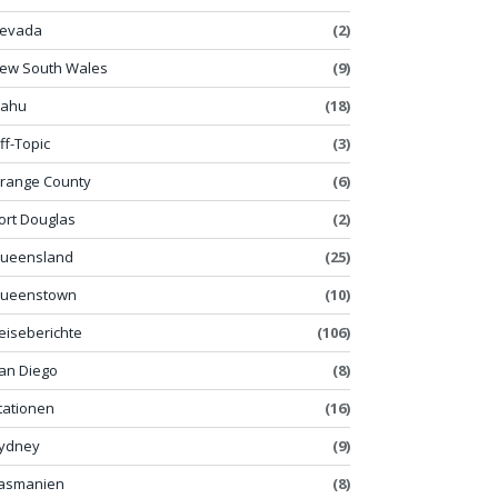
evada
(2)
ew South Wales
(9)
ahu
(18)
ff-Topic
(3)
range County
(6)
ort Douglas
(2)
ueensland
(25)
ueenstown
(10)
eiseberichte
(106)
an Diego
(8)
tationen
(16)
ydney
(9)
asmanien
(8)