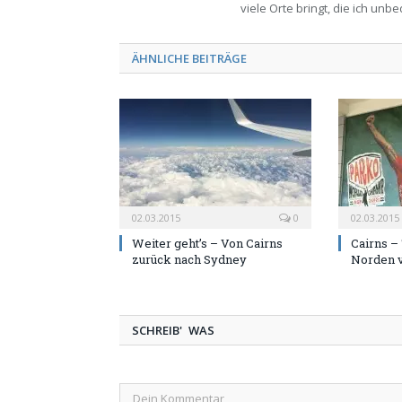
viele Orte bringt, die ich un
ÄHNLICHE BEITRÄGE
02.03.2015
0
02.03.2015
Weiter geht’s – Von Cairns
Cairns –
zurück nach Sydney
Norden 
SCHREIB' WAS