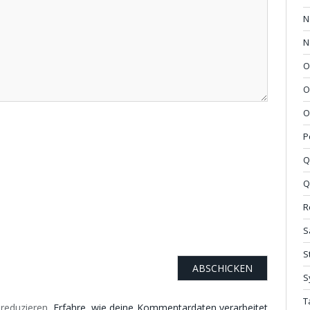
N
N
O
O
O
P
Q
Q
R
S
S
S
T
reduzieren.
Erfahre, wie deine Kommentardaten verarbeitet