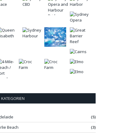
KATEGORIEN
delaide
(5)
irlie Beach
(3)