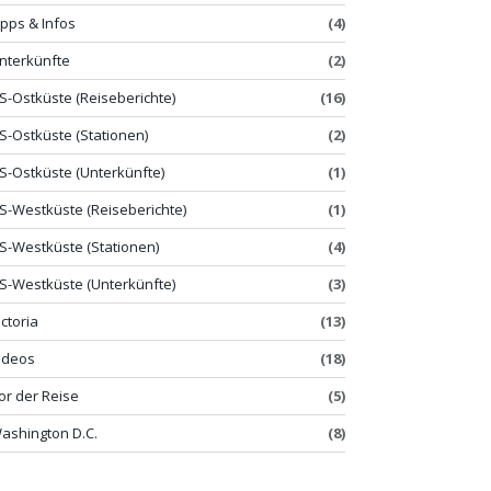
ipps & Infos
(4)
nterkünfte
(2)
S-Ostküste (Reiseberichte)
(16)
S-Ostküste (Stationen)
(2)
S-Ostküste (Unterkünfte)
(1)
S-Westküste (Reiseberichte)
(1)
S-Westküste (Stationen)
(4)
S-Westküste (Unterkünfte)
(3)
ictoria
(13)
ideos
(18)
or der Reise
(5)
ashington D.C.
(8)