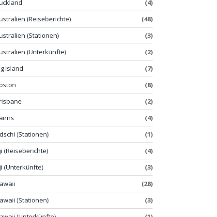
uckland
(4)
ustralien (Reiseberichte)
(48)
ustralien (Stationen)
(3)
ustralien (Unterkünfte)
(2)
ig Island
(7)
oston
(8)
risbane
(2)
airns
(4)
idschi (Stationen)
(1)
iji (Reiseberichte)
(4)
iji (Unterkünfte)
(3)
awaii
(28)
awaii (Stationen)
(3)
awaii (Unterkünfte)
(1)