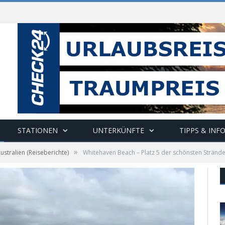
STATIONEN
UNTERKÜNFTE
TIPPS & INF
»
ustralien (Reiseberichte)
Whitehaven Beach – Platz 5 der schönsten Strände