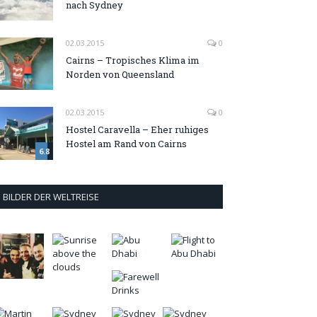
nach Sydney
02.03.2015
0
Cairns – Tropisches Klima im
Norden von Queensland
02.03.2015
0
Hostel Caravella – Eher ruhiges
Hostel am Rand von Cairns
6.8
BILDER DER WELTREISE