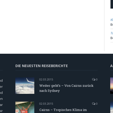
K
B
T
B
DIE NEUESTEN REISEBERICHTE
A
02.03.2015
0
nd
Weiter geht’s – Von Cairns zurück
er
nach Sydney
nd
en
02.03.2015
0
ar
Cairns – Tropisches Klima im
ir