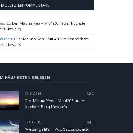
DIE LETZTEN KOMMENTARE
laus
zu
Der Mauna Kea – Mit 4205 m der höchste
erg Hawaii’s
abitha
zu
Der Mauna Kea – Mit 4205 m der höchste
erg Hawaii’s
M HÄUFIGSTEN GELESEN
09.11.2014
2
Der Mauna Kea – Mit 4205 m der
höchste Berg Hawaii’s
02.03.2015
0
Weiter geht’s – Von Cairns zurück