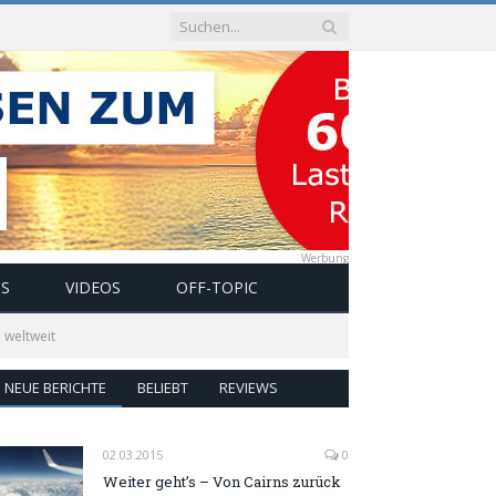
Werbung
OS
VIDEOS
OFF-TOPIC
 weltweit
NEUE BERICHTE
BELIEBT
REVIEWS
02.03.2015
0
Weiter geht’s – Von Cairns zurück