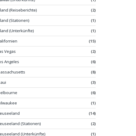
sland (Reiseberichte)
(2)
sland (Stationen)
(1)
sland (Unterkünfte)
(1)
alifornien
(15)
as Vegas
(2)
os Angeles
(6)
assachusetts
(8)
aui
(3)
elbourne
(6)
ilwaukee
(1)
euseeland
(14)
euseeland (Stationen)
(2)
euseeland (Unterkünfte)
(1)