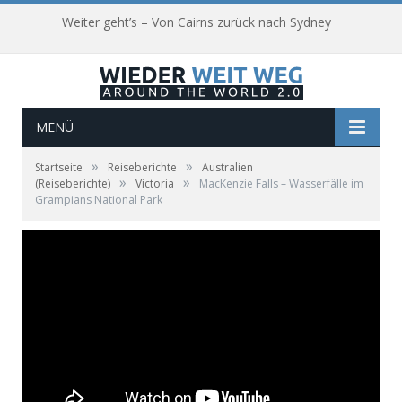
Weiter geht’s – Von Cairns zurück nach Sydney
MENÜ
»
»
Startseite
Reiseberichte
Australien
»
»
(Reiseberichte)
Victoria
MacKenzie Falls – Wasserfälle im
Grampians National Park